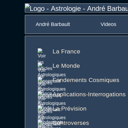
André Barbault
Videos
La France
Le Monde
Fondements Cosmiques
Applications-Interrogations
La Prévision
Controverses