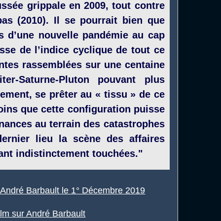
ussée grippale en 2009, tout contre
bas (2010). Il se pourrait bien que
 d’une nouvelle pandémie au cap
sse de l’indice cyclique de tout ce
lentes rassemblées sur une centaine
ter-Saturne-Pluton pouvant plus
ement, se prêter au « tissu » de ce
oins que cette configuration puisse
nances au terrain des catastrophes
rnier lieu la scène des affaires
tant indistinctement touchées."
 André Barbault le 1° Décembre 2019
lm sur André Barbault