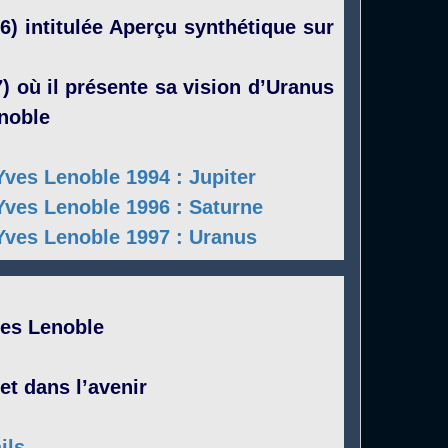
6) intitulée Aperçu synthétique sur
) où il présente sa vision d’Uranus
noble
es Lenoble 1994 : Jupiter
es Lenoble 1996 : Saturne
es Lenoble 1997 : Uranus
ves Lenoble
et dans l’avenir
ils